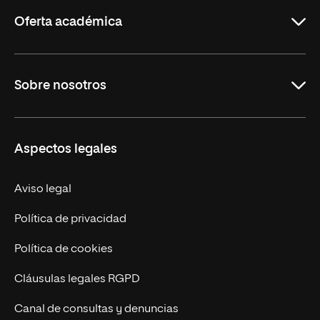
Rioja
Oferta académica
Carreras
Sobre nosotros
Maestrías
Educación Continua
UNIR en Perú
Aspectos legales
Trabaja en UNIR
Actualidad UNIR
Aviso legal
Contáctanos
Política de privacidad
Política de cookies
Cláusulas legales RGPD
Canal de consultas y denuncias