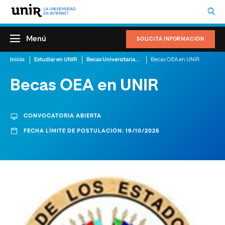
Menú
SOLICITA INFORMACIÓN
Inicio
Estudiar en UNIR
Becas Universitarias en Perú
Becas OEA en UNIR
Becas OEA en UNIR
CONVOCATORIA ABIERTA
FECHA LÍMITE DE POSTULACIÓN: 19/10/2026