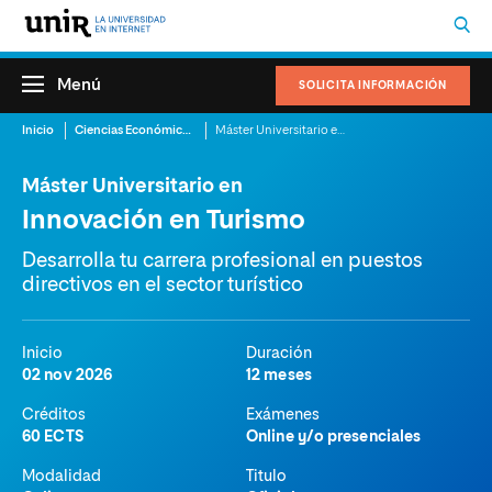
Menú
SOLICITA INFORMACIÓN
Inicio
Ciencias Económicas y Administrativas
Máster Universitario en Innovación en Turismo
Máster Universitario en
Innovación en Turismo
Desarrolla tu carrera profesional en puestos
directivos en el sector turístico
Inicio
Duración
02 nov 2026
12 meses
Créditos
Exámenes
60 ECTS
Online y/o presenciales
Modalidad
Titulo