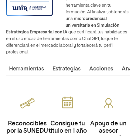
herramienta clave en tu
formación. Al finalizar, obtendrás
una
microcredencial
universitaria
en Simulación
Estratégica Empresarial con IA
que certificará tus habilidades
en el uso eficaz de herramientas como ChatGPT, lo que te
diferenciará en el mercado laboral y fortalecerá tu perfil
profesional.
Herramientas
Estrategias
Acciones
Análi
Reconocibles
Consigue tu
Apoyo de un
por la SUNEDU
título en 1 año
asesor