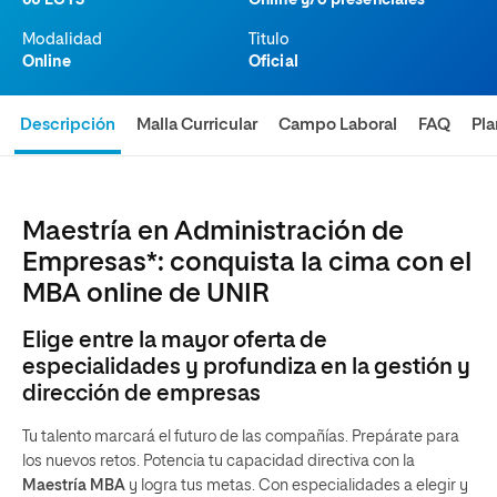
60 ECTS
Online y/o presenciales
Modalidad
Titulo
Online
Oficial
Descripción
Malla Curricular
Campo Laboral
FAQ
Pl
Maestría en Administración de
Empresas*: conquista la cima con el
MBA online de UNIR
Elige entre la mayor oferta de
especialidades y profundiza en la gestión y
dirección de empresas
Tu talento marcará el futuro de las compañías. Prepárate para
los nuevos retos. Potencia tu capacidad directiva con la
Maestría MBA
y logra tus metas. Con especialidades a elegir y