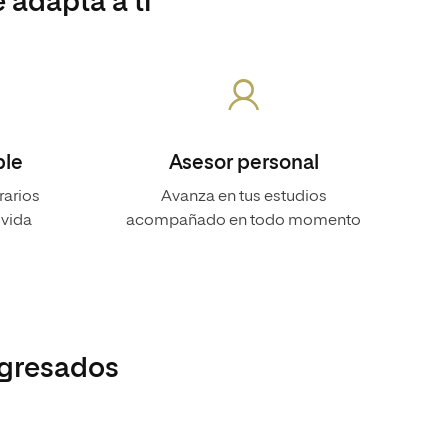
 adapta a ti
ble
Asesor personal
rarios
Avanza en tus estudios
 vida
acompañado en todo momento
egresados