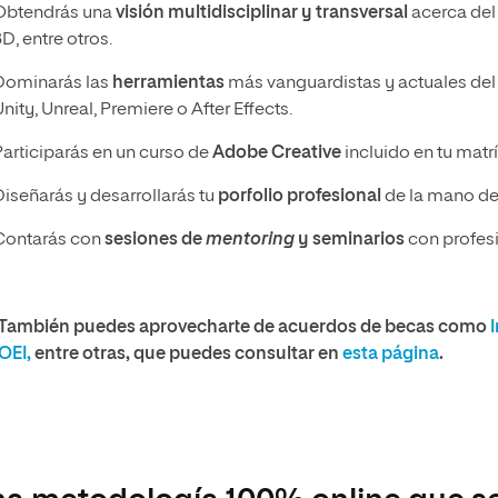
Obtendrás una
visión multidisciplinar y transversal
acerca del
D, entre otros.
Dominarás las
herramientas
más vanguardistas y actuales del 
nity, Unreal, Premiere o After Effects.
Participarás en un curso de
Adobe Creative
incluido en tu matrí
Diseñarás y desarrollarás tu
porfolio profesional
de la mano de 
Contarás con
sesiones de
mentoring
y seminarios
con profesi
También puedes aprovecharte de acuerdos de becas como
OEI,
entre otras, que puedes consultar en
esta página
.