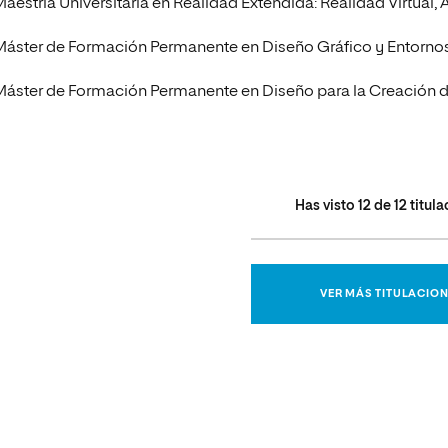
Maestría Universitaria en Realidad Extendida: Realidad Virtual,
Máster de Formación Permanente en Diseño Gráfico y Entornos
Máster de Formación Permanente en Diseño para la Creación de 
Has visto
12
de
12
titula
VER MÁS TITULACIO