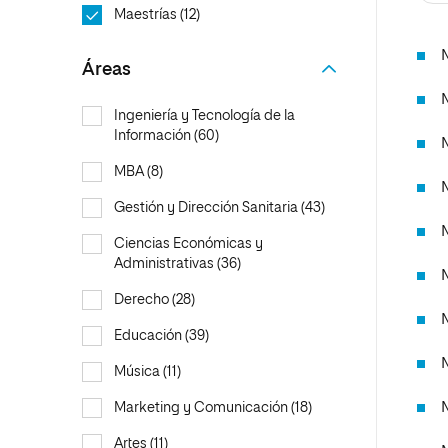
internacionale
Maestrías (12)
Artes
Marketing y Comunicación
Música
Áreas de estud
Ciencias Políticas y Relaciones
Artes
Áreas
Internacionales
Ciencias Políticas y Relaciones
Humanidades
Internacionales
Ingeniería y Tecnología de la
Información (60)
Diseño
Humanidades
MBA (8)
Ciencias Sociales y del Trabajo
Diseño
Gestión y Dirección Sanitaria (43)
Ciencias Criminológicas y de la
Ciencias Sociales y del Trabajo
Seguridad
Ciencias Económicas y
Ciencias Criminológicas y de la
Administrativas (36)
Seguridad
Derecho (28)
Educación (39)
Música (11)
Marketing y Comunicación (18)
Artes (11)