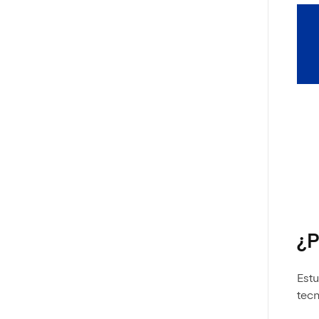
¿P
Estu
tec