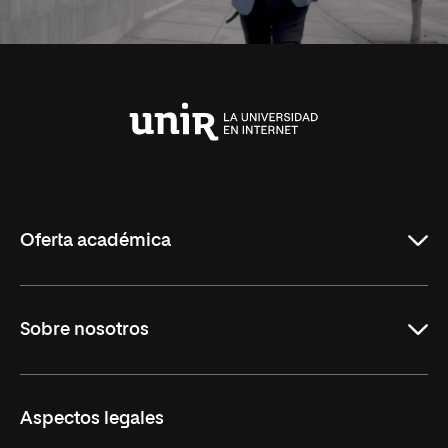
Universidad
Internacional
de
La
Rioja
Oferta académica
Carreras
Sobre nosotros
Maestrías
Educación Continua
UNIR en Perú
Aspectos legales
Trabaja en UNIR