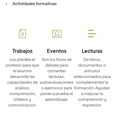
Actividades formativas
Trabajos
Eventos
Lecturas
Los plantea el
Son los foros de
De libros,
profesor para que
debate para
documentos o
el alumno
comentar
artículos
desarrolle las
lecturas,
seleccionados para
capacidades de
autoevaluaciones
complementar la
análisis,
o ejercicios para
formación. Ayudan
comprensión,
poner a prueba el
a mejorar la
síntesis y
aprendizaje.
comprensión y
comunicación.
expresión.