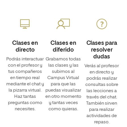
Clases en
Clases en
Clases para
directo
diferido
resolver
dudas
Podrás interactuar
Grabamos todas
con el profesor y
las clases y las
Verás al profesor
tus compañeros
subimos al
en directo y
en tiempo real
Campus Virtual
podrás realizar
mediante el chat y
para que las
consultas sobre
la pizarra virtual.
puedas visualizar
las lecciones a
Haz tantas
en otro momento
través del chat.
preguntas como
y tantas veces
También sirven
necesites.
como quieras.
para realizar
actividades de
repaso.