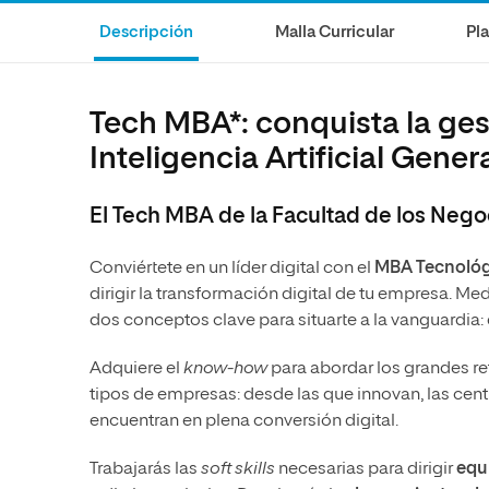
internacionale
Artes
Marketing y Comunicación
Música
Descripción
Malla Curricular
Pl
Áreas de estud
Ciencias Políticas y Relaciones
Artes
Internacionales
Ciencias Políticas y Relaciones
Tech MBA*: conquista la ge
Humanidades
Internacionales
Inteligencia Artificial Gener
Diseño
Humanidades
Ciencias Sociales y del Trabajo
Diseño
El Tech MBA de la Facultad de los Nego
Ciencias Criminológicas y de la
Ciencias Sociales y del Trabajo
Seguridad
Conviértete en un líder digital con el
MBA Tecnológ
Ciencias Criminológicas y de la
Seguridad
dirigir la transformación digital de tu empresa. Me
dos conceptos clave para situarte a la vanguardia:
Adquiere el
know-how
para abordar los grandes r
tipos de empresas: desde las que innovan, las cent
encuentran en plena conversión digital.
Trabajarás las
soft skills
necesarias para dirigir
equi