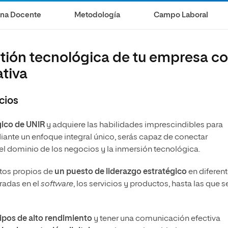
s
Ciencias Políticas y Relaciones
Internacionales
ana Docente
Metodología
Campo Laboral
io
stión tecnológica de tu empresa c
ativa
cios
ico de UNIR
y adquiere las habilidades imprescindibles para
diante un enfoque integral único, serás capaz de conectar
 el dominio de los negocios y la inmersión tecnológica.
etos propios de
un puesto de liderazgo estratégico
en diferen
radas en el
software
, los servicios y productos, hasta las que s
pos de alto rendimiento
y tener una comunicación efectiva