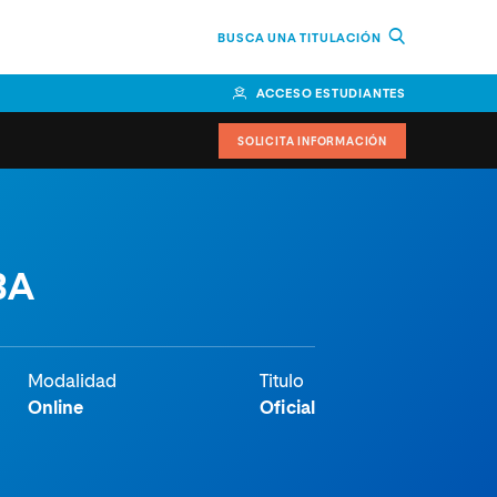
BUSCA UNA TITULACIÓN
ACCESO ESTUDIANTES
SOLICITA INFORMACIÓN
or
n Perú
BA
bierno
nos
Modalidad
Titulo
Online
Oficial