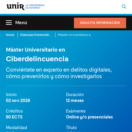
Menú
SOLICITA INFORMACIÓN
Inicio
Ciencias Criminológicas y de la Seguridad
Máster Universitario en Ciberdelincuencia
Máster Universitario en
Ciberdelincuencia
Conviértete en experto en delitos digitales,
cómo prevenirlos y cómo investigarlos
Inicio
Duración
02 nov 2026
12 meses
Créditos
Exámenes
60 ECTS
Online y/o presenciales
Modalidad
Titulo