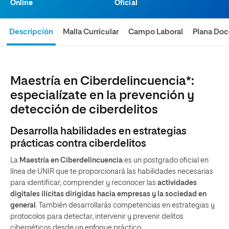
Online
Oficial
Descripción
Malla Curricular
Campo Laboral
Plana Doc
Maestría en Ciberdelincuencia*:
especialízate en la prevención y
detección de ciberdelitos
Desarrolla habilidades en estrategias
prácticas contra ciberdelitos
La
Maestría en Ciberdelincuencia
es un postgrado oficial en
línea de UNIR que te proporcionará las habilidades necesarias
para identificar, comprender y reconocer las
actividades
digitales ilícitas dirigidas hacia empresas y la sociedad en
general
. También desarrollarás competencias en estrategias y
protocolos para detectar, intervenir y prevenir delitos
cibernéticos desde un enfoque práctico.