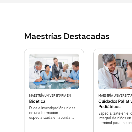
Maestrías Destacadas
MAESTRÍA UNIVERSITARIA EN
MAESTRÍA UNIVERSITAR
Bioética
Cuidados Paliati
Pediátricos
Ética e investigación unidas
en una formación
Especialízate en el
especializada en abordar
integral de niños en
estos dilemas en el campo
terminal para mejora
de la salud
calidad de vida y a