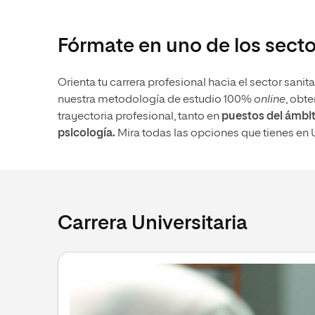
internacionale
Artes
Marketing y Comunicación
Música
Áreas de estud
Fórmate en uno de los sect
Ciencias Políticas y Relaciones
Artes
Internacionales
Ciencias Políticas y Relaciones
Humanidades
Internacionales
Orienta tu carrera profesional hacia el sector sanit
nuestra metodología de estudio 100%
online
, obt
Diseño
Humanidades
trayectoria profesional, tanto en
puestos del ámbit
Ciencias Sociales y del Trabajo
Diseño
psicología.
Mira todas las opciones que tienes en 
Ciencias Criminológicas y de la
Ciencias Sociales y del Trabajo
Seguridad
Ciencias Criminológicas y de la
Seguridad
Carrera Universitaria