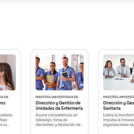
IA EN
MAESTRÍA UNIVERSITARIA EN
MAESTRÍA UNIVERSIT
vos
Dirección y Gestión de
Dirección y Ges
Unidades de Enfermería
Sanitaria
 cuidado
Asume competencias en
Lidera la transfor
 fase
liderazgo, toma de
impulsa la innovac
r su
decisiones y resolución de
organizaciones sa
poyo
problemas en la atención
para perfeccionar 