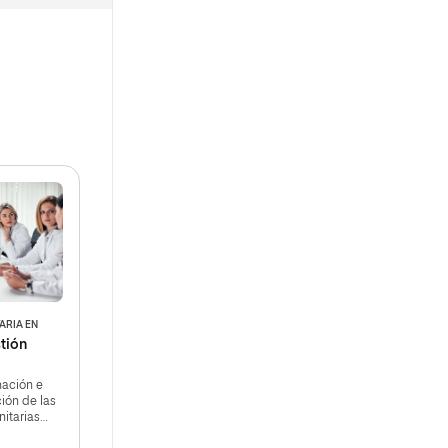
ARIA EN
tión
mación e
ión de las
nitarias
el servicio