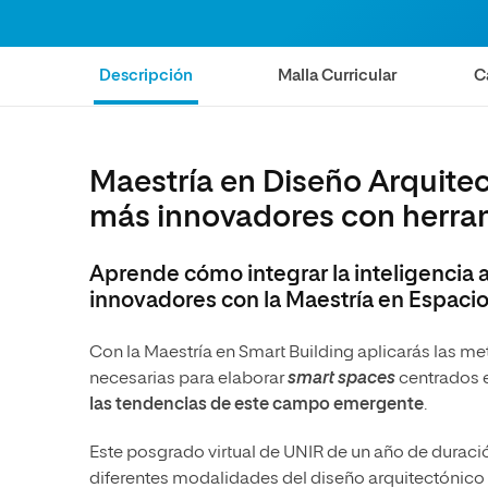
internacionale
Artes
Marketing y Comunicación
Música
Áreas de estud
Ciencias Políticas y Relaciones
Artes
Descripción
Malla Curricular
C
Internacionales
Ciencias Políticas y Relaciones
Humanidades
Internacionales
Diseño
Humanidades
Maestría en Diseño Arquitect
Ciencias Sociales y del Trabajo
Diseño
más innovadores con herram
Ciencias Criminológicas y de la
Ciencias Sociales y del Trabajo
Seguridad
Ciencias Criminológicas y de la
Aprende cómo integrar la inteligencia ar
Seguridad
innovadores con la Maestría en Espacio
Con la Maestría en Smart Building aplicarás las me
necesarias para elaborar
smart spaces
centrados e
las tendencias de este campo emergente
.
Este posgrado virtual de UNIR de un año de duraci
diferentes modalidades del diseño arquitectónico 