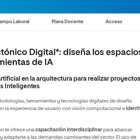
s
Ciencias Políticas y Relaciones
Internacionales
io
ampo Laboral
Plana Docente
Acceso
ónico Digital*: diseña los espacio
ientas de IA
tificial en la arquitectura para realizar proyecto
s Inteligentes
todologías, herramientas y tecnologías digitales de diseño
n la experiencia de usuario con visión computacional e
identi
ón te ofrece una
capacitación interdisciplinar
para abarcar
y adaptarte a las demandas cambiantes del sector. El uso de