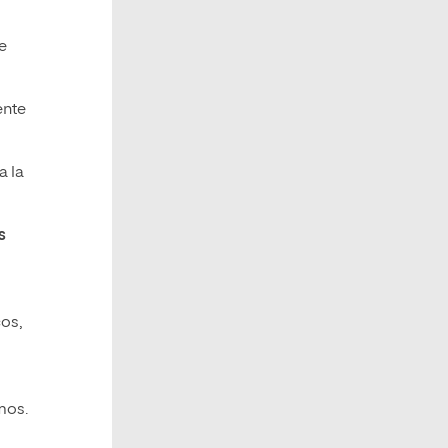
e
ente
a la
s
os,
mos.