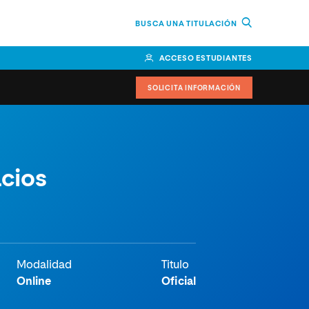
BUSCA UNA TITULACIÓN
ACCESO ESTUDIANTES
SOLICITA INFORMACIÓN
or
n Perú
acios
bierno
nos
Modalidad
Titulo
Online
Oficial