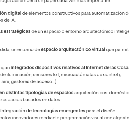
nología desempeña un papel cada vez más importante:
ón digital
de elementos constructivos para automatización d
s de IA.
as estratégicas
de un espacio o entorno arquitectónico intelig
ndida, un entorno de
espacio arquitectónico virtual
que permit
engan
integrados dispositivos relativos al Internet de las Cosa
 de iluminación, sensores IoT, microautómatas de control y
 aire, gestores de acceso…).
en distintas tipologías de espacios
arquitectónicos: doméstic
de espacios basados en datos.
a
integración de tecnologías emergentes
para el diseño
proyectos innovadores mediante programación visual con algorit