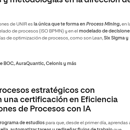
s y metodologías en la dirección d
iones de UNIR es
la única que te forma en
Process Mining
,
en l
delado de procesos (ISO BPMN) y en el
modelado de decisione
ías de optimización de procesos, como son Lean,
Six Sigma y
 de BOC, AuraQuantic, Celonis y más
rocesos estratégicos con
én una certificación en Eficiencia
ones de Procesos con IA
 programa de estudios
para que, desde el primer día, aprendas 