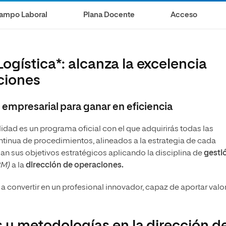
s
Ciencias Políticas y Relaciones
Internacionales
ampo Laboral
Plana Docente
Acceso
io
ogística*: alcanza la excelencia
ciones
 empresarial para ganar en eficiencia
dad es un programa oficial con el que adquirirás todas las
tinua de procedimientos, alineados a la estrategia de cada
 sus objetivos estratégicos aplicando la disciplina de
gesti
PM)
a la
dirección de operaciones.
 convertir en un profesional innovador, capaz de aportar valor