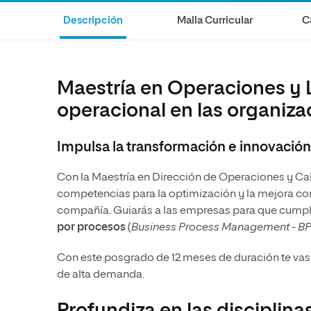
internacionale
Artes
Marketing y Comunicación
Música
Descripción
Malla Curricular
C
Áreas de estud
Ciencias Políticas y Relaciones
Artes
Internacionales
Ciencias Políticas y Relaciones
Humanidades
Internacionales
Maestría en Operaciones y L
Diseño
Humanidades
operacional en las organiza
Ciencias Sociales y del Trabajo
Diseño
Impulsa la transformación e innovación
Ciencias Criminológicas y de la
Ciencias Sociales y del Trabajo
Seguridad
Ciencias Criminológicas y de la
Con la Maestría en Dirección de Operaciones y Cali
Seguridad
competencias para la optimización y la mejora con
compañía. Guiarás a las empresas para que cumplan
por procesos
(
Business Process Management - B
Con este posgrado de 12 meses de duración te vas a
de alta demanda.