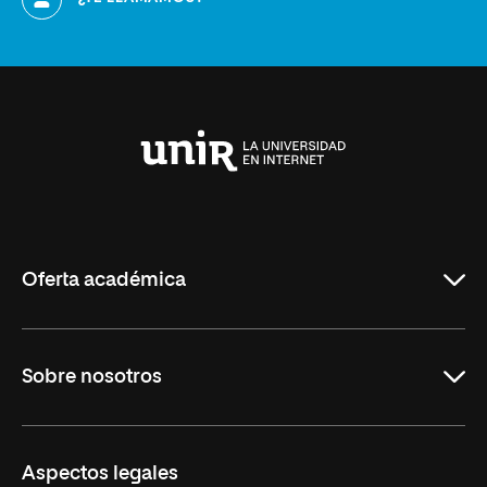
Universidad
Internacional
de
La
Rioja
Oferta académica
Carreras
Sobre nosotros
Maestrías
Educación Continua
UNIR en Perú
Aspectos legales
Trabaja en UNIR