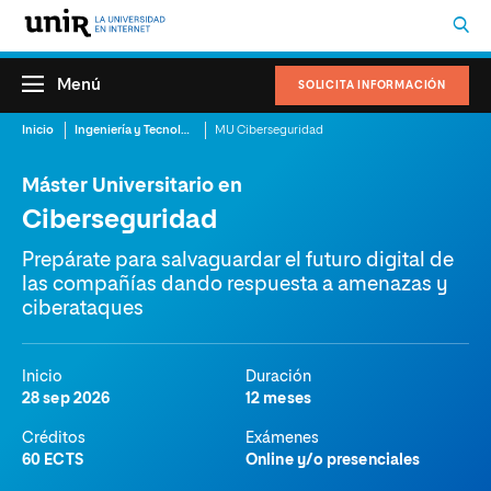
Menú
SOLICITA INFORMACIÓN
Inicio
Ingeniería y Tecnología de la Información
MU Ciberseguridad
Máster Universitario en
Ciberseguridad
Prepárate para salvaguardar el futuro digital de
las compañías dando respuesta a amenazas y
ciberataques
Inicio
Duración
28 sep 2026
12 meses
Créditos
Exámenes
60 ECTS
Online y/o presenciales