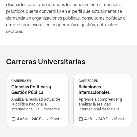
diseñados para que obtengas los conocimientos teóricos y
prácticos que te convertirán en el perfil que actualmente se
demanda en organizaciones públicas, consultoras políticas o
empresas asesoras en cooperación y gestión, entre otros
sectores.
Carreras Universitarias
CARRERA EN
CARRERA EN
Ciencias Políticas y
Relaciones
Gestión Pública
Internacionales
Analiza la realidad actual de
Aprende a comprender y
la política nacional e
analizar la realidad
internacional y su impacto en
internacional desde sus
la gestión pública
múltiples perspectivas
4 años
240 ECTS
19 oct 2026
4 años
240 ECTS
19 oct 2026