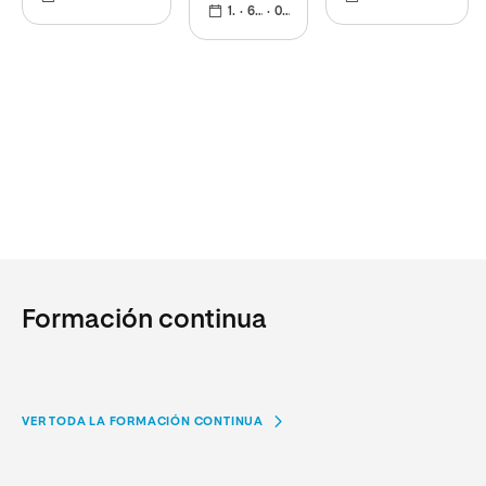
ámbito
12 meses
60 ECTS
02 nov 2026
participando en
campañas
público
prácticas
electorales de
como
profesionales
éxito
privado
Formación continua
VER TODA LA FORMACIÓN CONTINUA