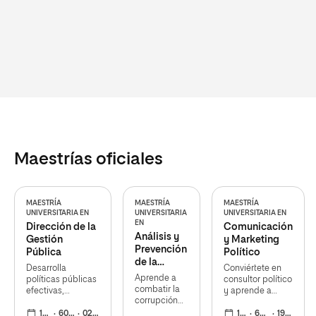
Maestrías oficiales
MAESTRÍA
MAESTRÍA
MAESTRÍA
UNIVERSITARIA EN
UNIVERSITARIA
UNIVERSITARIA EN
EN
Dirección de la
Comunicación
Análisis y
Gestión
y Marketing
Prevención
Pública
Político
de la
Desarrolla
Conviértete en
Corrupción
Aprende a
políticas públicas
consultor político
combatir la
efectivas,
y aprende a
corrupción
colaborando con
diseñar y
tanto el
expertos y
12 meses
60 ECTS
02 nov 2026
ejecutar
12 meses
60 ECTS
19 oct 2026