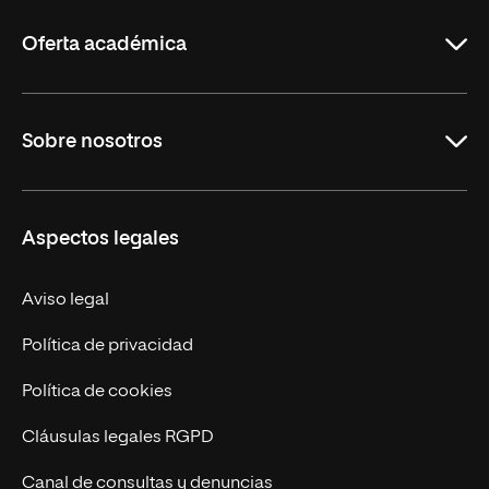
La
Rioja
Oferta académica
Carreras
Sobre nosotros
Maestrías
Educación Continua
UNIR en Perú
Aspectos legales
Trabaja en UNIR
Actualidad UNIR
Aviso legal
Contáctanos
Política de privacidad
Política de cookies
Cláusulas legales RGPD
Canal de consultas y denuncias