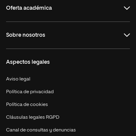
Rioja
Oferta académica
Carreras
Sobre nosotros
Maestrías
Educación Continua
UNIR en Perú
Aspectos legales
Trabaja en UNIR
Actualidad UNIR
Aviso legal
Contáctanos
Política de privacidad
Política de cookies
Cláusulas legales RGPD
Canal de consultas y denuncias