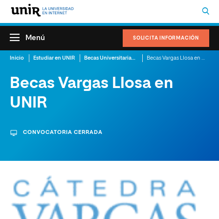
Menú
SOLICITA INFORMACIÓN
Inicio
Estudiar en UNIR
Becas Universitarias en Perú
Becas Vargas Llosa en UNIR
Becas Vargas Llosa en
UNIR
CONVOCATORIA CERRADA