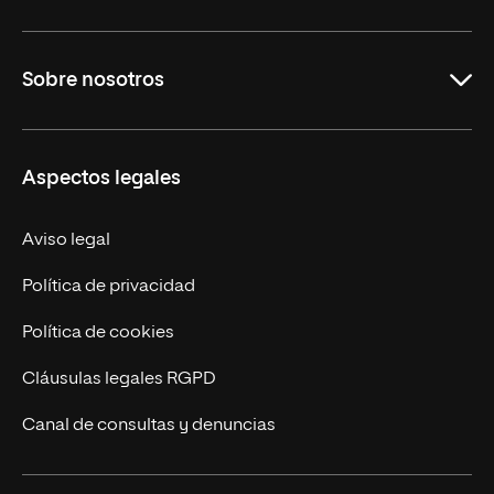
Carreras
Sobre nosotros
Maestrías
Educación Continua
UNIR en Perú
Aspectos legales
Trabaja en UNIR
Actualidad UNIR
Aviso legal
Contáctanos
Política de privacidad
Política de cookies
Cláusulas legales RGPD
Canal de consultas y denuncias