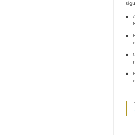
sigu
e