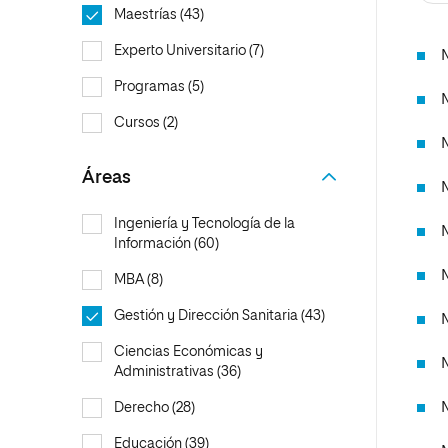
internacionale
Maestrías (43)
Artes
Marketing y Comunicación
Música
Áreas de estud
Experto Universitario (7)
Ciencias Políticas y Relaciones
Artes
Internacionales
Programas (5)
Ciencias Políticas y Relaciones
Humanidades
Internacionales
Cursos (2)
Diseño
Humanidades
Áreas
Ciencias Sociales y del Trabajo
Diseño
Ciencias Criminológicas y de la
Ciencias Sociales y del Trabajo
Ingeniería y Tecnología de la
Seguridad
Información (60)
Ciencias Criminológicas y de la
Seguridad
MBA (8)
Gestión y Dirección Sanitaria (43)
Ciencias Económicas y
Administrativas (36)
Derecho (28)
Educación (39)