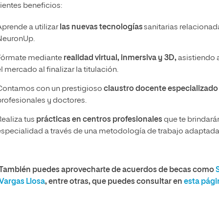
ientes beneficios:
Aprende a utilizar
las nuevas tecnologías
sanitarias relaciona
NeuronUp.
Fórmate mediante
realidad virtual, inmersiva y 3D,
asistiendo a
l mercado al finalizar la titulación.
Contamos con un prestigioso
claustro docente especializado
profesionales y doctores.
Realiza tus
prácticas en centros profesionales
que te brindará
especialidad a través de una metodología de trabajo adaptada
También puedes aprovecharte de acuerdos de becas como
Vargas Llosa
, entre otras, que puedes consultar en
esta pági