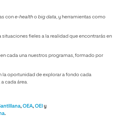
das con
e-health
o
big data
, y herramientas como
 situaciones fieles a la realidad que encontrarás en
en cada una nuestros programas, formado por
n la oportunidad de explorar a fondo cada
 a cada área.
Santillana
,
OEA
,
OEI
y
na
.