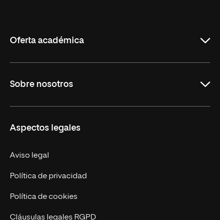
Internacional
de
La
Rioja
Oferta académica
Carreras
Sobre nosotros
Maestrías
Educación Continua
UNIR en Perú
Aspectos legales
Trabaja en UNIR
Actualidad UNIR
Aviso legal
Contáctanos
Política de privacidad
Política de cookies
Cláusulas legales RGPD