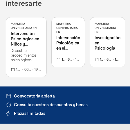
interesarte
MAESTRÍA
MAESTRÍA
MAESTRÍA
UNIVERSITARIA EN
UNIVERSITARIA
UNIVERSITARIA
EN
EN
Intervención
Intervención
Investigación
Psicológica en
Psicológica
en
Niños y
en el
Psicología
Adolescentes
Descubre
Ámbito
procedimientos
Educativo
12 meses
60 ECTS
19 oct 2026
12 meses
60 ECTS
19 oct 2026
psicológicos
empíricamente
apoyados en esta
12 meses
60 ECTS
19 oct 2026
población
Convocatoria abierta
Consulta nuestros descuentos y becas
Plazas limitadas