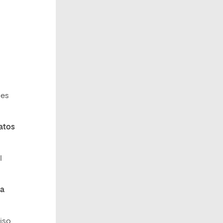
les
datos
l
la
iso,