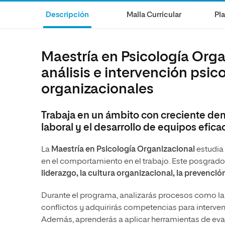
internacionale
Artes
Marketing y Comunicación
Música
Descripción
Malla Curricular
Pl
Áreas de estud
Ciencias Políticas y Relaciones
Artes
Internacionales
Ciencias Políticas y Relaciones
Maestría en Psicología Organ
Humanidades
Internacionales
análisis e intervención psic
Diseño
Humanidades
organizacionales
Ciencias Sociales y del Trabajo
Diseño
Ciencias Criminológicas y de la
Ciencias Sociales y del Trabajo
Trabaja en un ámbito con creciente dem
Seguridad
Ciencias Criminológicas y de la
laboral y el desarrollo de equipos efica
Seguridad
La
Maestría en Psicología Organizacional
estudia 
en el comportamiento en el trabajo. Este posgrado
liderazgo, la cultura organizacional, la prevenció
Durante el programa, analizarás procesos como la 
conflictos y adquirirás competencias para interven
Además, aprenderás a aplicar herramientas de eval