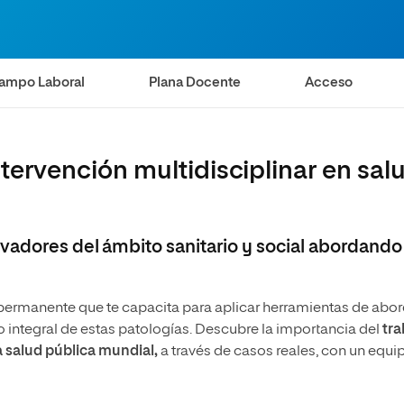
s
Ciencias Políticas y Relaciones
Internacionales
io
ampo Laboral
Plana Docente
Acceso
intervención multidisciplinar en sal
vadores del ámbito sanitario y social abordando
ermanente que te capacita para aplicar herramientas de abor
nto integral de estas patologías. Descubre la importancia del
tra
a salud pública mundial,
a través de casos reales, con un equi