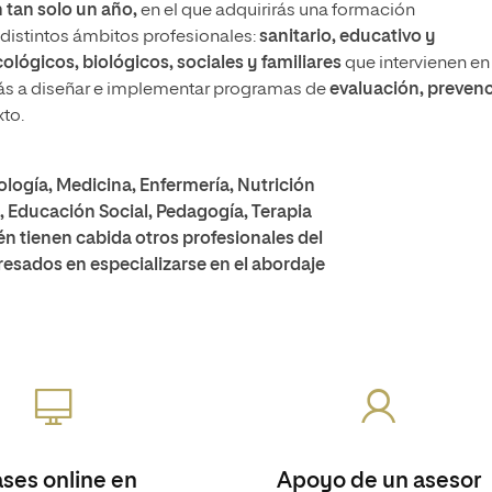
n tan solo un año,
en el que adquirirás una formación
 distintos ámbitos profesionales:
sanitario, educativo y
cológicos, biológicos, sociales y familiares
que intervienen en 
rás a diseñar e implementar programas de
evaluación, preven
to.
cología, Medicina, Enfermería, Nutrición
, Educación Social, Pedagogía, Terapia
n tienen cabida otros profesionales del
eresados en especializarse en el abordaje
ases online en
Apoyo de un asesor