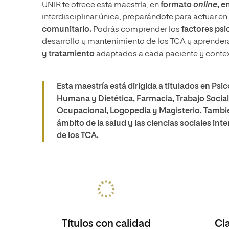
UNIR te ofrece esta maestría, en
formato
online
, e
interdisciplinar única, preparándote para actuar en
comunitario.
Podrás comprender los
factores psi
desarrollo y mantenimiento de los TCA y aprende
y tratamiento
adaptados a cada paciente y contex
Esta maestría está dirigida a titulados en Psi
Humana y Dietética, Farmacia, Trabajo Social
Ocupacional, Logopedia y Magisterio. Tambié
ámbito de la salud y las ciencias sociales int
de los TCA.
Títulos con calidad
Cl