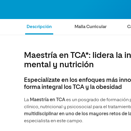
internacionale
Artes
Marketing y Comunicación
Música
Áreas de estud
Ciencias Políticas y Relaciones
Artes
Internacionales
Descripción
Malla Curricular
C
Ciencias Políticas y Relaciones
Humanidades
Internacionales
Diseño
Humanidades
Ciencias Sociales y del Trabajo
Diseño
Maestría en TCA*: lidera la 
Ciencias Criminológicas y de la
Ciencias Sociales y del Trabajo
mental y nutrición
Seguridad
Ciencias Criminológicas y de la
Seguridad
Especialízate en los enfoques más inno
forma integral los TCA y la obesidad
La
Maestría en TCA
es un posgrado de formación p
clínico, nutricional y psicosocial para el tratamie
multidisciplinar en uno de los mayores retos de l
especialista en este campo.