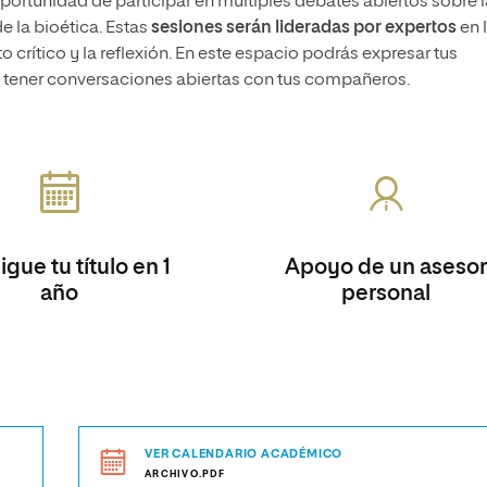
 oportunidad de participar en múltiples debates abiertos sobre 
 la bioética. Estas
sesiones serán lideradas por expertos
en 
 crítico y la reflexión. En este espacio podrás expresar tus
y tener conversaciones abiertas con tus compañeros.
gue tu título en 1
Apoyo de un asesor
año
personal
VER CALENDARIO ACADÉMICO
ARCHIVO.PDF