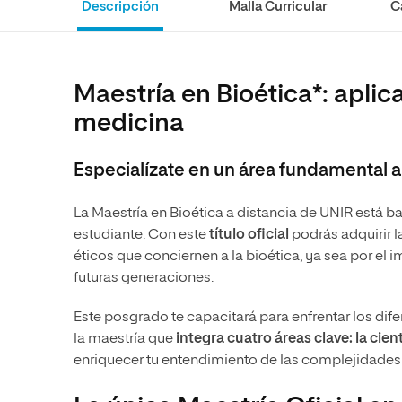
Descripción
Malla Curricular
C
internacionale
Artes
Marketing y Comunicación
Música
Áreas de estud
Ciencias Políticas y Relaciones
Artes
Internacionales
Ciencias Políticas y Relaciones
Maestría en Bioética*: aplica
Humanidades
Internacionales
medicina
Diseño
Humanidades
Ciencias Sociales y del Trabajo
Diseño
Especialízate en un área fundamental a 
Ciencias Criminológicas y de la
Ciencias Sociales y del Trabajo
Seguridad
La Maestría en Bioética a distancia de UNIR está ba
Ciencias Criminológicas y de la
estudiante. Con este
título oficial
podrás adquirir 
Seguridad
éticos que conciernen a la bioética, ya sea por el
futuras generaciones.
Este posgrado te capacitará para enfrentar los dife
la maestría que
integra cuatro áreas clave: la cientí
enriquecer tu entendimiento de las complejidades b