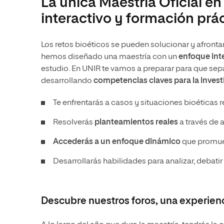
La única Maestría Oficial e
interactivo y formación prá
Los retos bioéticos se pueden solucionar y afronta
hemos diseñado una maestría con un
enfoque int
estudio. En UNIR te vamos a preparar para que sepa
desarrollando
competencias claves para la investi
Te enfrentarás a casos y situaciones bioéticas r
Resolverás
planteamientos reales
a través de 
Accederás a un enfoque dinámico
que promuev
Desarrollarás habilidades para analizar, debati
Descubre nuestros foros, una experien