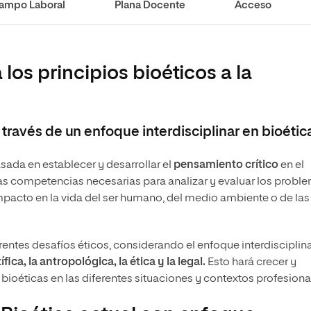
ampo Laboral
Plana Docente
Acceso
s
Ciencias Políticas y Relaciones
Internacionales
io
 los principios bioéticos a la
través de un enfoque interdisciplinar en bioétic
sada en establecer y desarrollar el
pensamiento crítico
en el
las competencias necesarias para analizar y evaluar los probl
 impacto en la vida del ser humano, del medio ambiente o de las
rentes desafíos éticos, considerando el enfoque interdisciplin
fica, la antropológica, la ética y la legal.
Esto hará crecer y
ioéticas en las diferentes situaciones y contextos profesiona