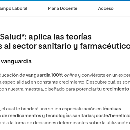
s
Ciencias Políticas y Relaciones
Internacionales
ampo Laboral
Plana Docente
Acceso
io
alud*: aplica las teorías
l sector sanitario y farmacéutic
 vanguardia
 educación
de vanguardia 100%
online
y conviértete en un expe
 especialidad en constante crecimiento. Descubre cuáles son
 con nuestra maestría, diseñado para potenciar
tu crecimiento
el cual te brindará una sólida especialización en
técnicas
 de medicamentos y tecnologías sanitarias; coste/beneficio
dará a la toma de decisiones determinantes sobre la utilización