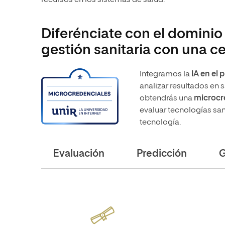
recursos en los sistemas de salud.
Diferénciate con el dominio 
gestión sanitaria con una ce
Integramos la
IA
en el 
analizar resultados en s
obtendrás una
microcre
evaluar tecnologías san
tecnología.
Evaluación
Predicción
G