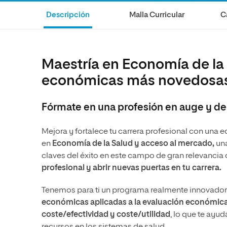
internacionale
Artes
Marketing y Comunicación
Música
Descripción
Malla Curricular
C
Áreas de estud
Ciencias Políticas y Relaciones
Artes
Internacionales
Ciencias Políticas y Relaciones
Humanidades
Internacionales
Maestría en Economía de la S
Diseño
Humanidades
económicas más novedosas a
Ciencias Sociales y del Trabajo
Diseño
Fórmate en una profesión en auge y de
Ciencias Criminológicas y de la
Ciencias Sociales y del Trabajo
Seguridad
Ciencias Criminológicas y de la
Mejora y fortalece tu carrera profesional con una
Seguridad
en
Economía de la Salud y acceso al mercado,
una
claves del éxito en este campo de gran relevancia
profesional y abrir nuevas puertas en tu carrera.
Tenemos para ti un programa realmente innovador, 
económicas aplicadas a la evaluación económica
coste/efectividad y coste/utilidad
, lo que te ayu