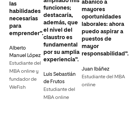
ampliado mis
abanico a
las
funciones;
mayores
habilidades
destacaría,
oportunidades
necesarias
además, que
laborales: ahora
para
el nivel del
puedo aspirar a
emprender”.
claustro es
puestos de
fundamental
mayor
Alberto
por su amplia
responsabilidad”.
Manuel López
experiencia”.
Estudiante del
Juan Ibáñez
MBA online y
Luis Sebastián
Estudiante del MBA
fundador de
de Frutos
online
WeFish
Estudiante del
MBA online