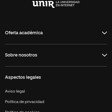
Universidad
Internacional
de
La
Rioja
Oferta académica
Carreras
Sobre nosotros
Maestrías
Educación Continua
UNIR en Perú
Aspectos legales
Trabaja en UNIR
Actualidad UNIR
Aviso legal
Contáctanos
Política de privacidad