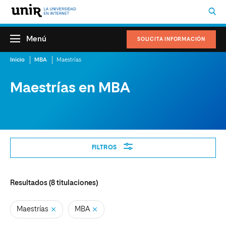
Menú
SOLICITA INFORMACIÓN
Inicio
MBA
Maestrías
Maestrías en MBA
Filtros
FILTROS
Resultados (
8
titulaciones)
Maestrías
MBA