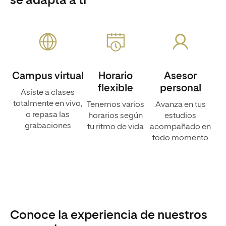
se adapta a ti
Campus virtual
Horario
Asesor
flexible
personal
Asiste a clases
totalmente en vivo,
Tenemos varios
Avanza en tus
o repasa las
horarios según
estudios
grabaciones
tu ritmo de vida
acompañado en
todo momento
Conoce la experiencia de nuestros