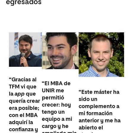
egresados
“Gracias al
“El MBA de
TFM vi que
UNIR me
“Este máster ha
la
app
que
permitió
sido un
quería crear
crecer: hoy
complemento a
era posible;
tengo un
mi formación
con el MBA
equipo a mi
anterior y me ha
adquirí la
cargo y he
abierto el
confianza y