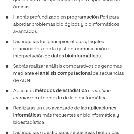
generación y su aplicación a tipos específicos de
ómicas.
Habrás profundizado en
programación Perl
para
abordar problemas biológicos y bioinformáticos
avanzados.
Distinguirás los principios éticos y legales
relacionados con la gestión, comunicación e
interpretación de
datos bioinformáticos
.
Sabrás realizar análisis comparativos de genomas
mediante el
análisis computacional
de secuencias
de ADN.
Aplicarás
métodos de estadística
y
machine
learning
en el contexto de la bioinformática.
Realizarás un uso avanzado de las
aplicaciones
informáticas
más frecuentes en bioinformática y
bioestadística.
Distinguirás y gestionarás secuencias biológicas