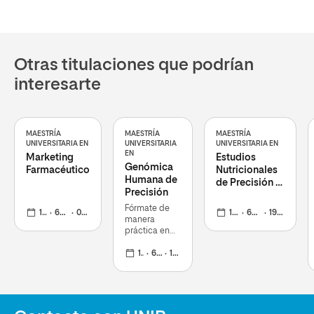
Otras titulaciones que podrían
interesarte
MAESTRÍA
MAESTRÍA
MAESTRÍA
UNIVERSITARIA EN
UNIVERSITARIA
UNIVERSITARIA EN
EN
Marketing
Estudios
Genómica
Farmacéutico
Nutricionales
Humana de
de Precisión y
Precisión
Epidemiología
Nutricional
Fórmate de
12 meses
60 ECTS
02 nov 2026
12 meses
60 ECTS
19 oct 2026
manera
práctica en
genética
clínica y
12 meses
60 ECTS
19 oct 2026
medicina
personalizada