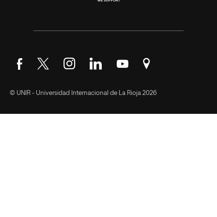
Síguenos en Facebook
Síguenos en Twitter
Síguenos en Instagram
Síguenos en LinkedIn
Síguenos en YouTube
Encuéntranos en Go
© UNIR - Universidad Internacional de La Rioja 2026