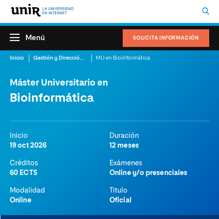
Menú
SOLICITA INFORMACIÓN
Inicio
Gestión y Dirección Sanitaria
MU en Bioinformática
Máster Universitario en
Bioinformática
Inicio
Duración
19 oct 2026
12 meses
Créditos
Exámenes
60 ECTS
Online y/o presenciales
Modalidad
Titulo
Online
Oficial