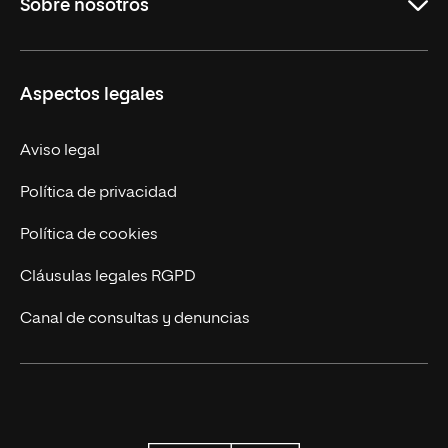
Sobre nosotros
Maestrías
Educación Continua
UNIR en Perú
Aspectos legales
Trabaja en UNIR
Actualidad UNIR
Aviso legal
Contáctanos
Política de privacidad
Política de cookies
Cláusulas legales RGPD
Canal de consultas y denuncias