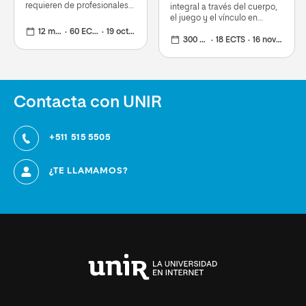
requieren de profesionales
integral a través del cuerpo,
especializados en NEE
el juego y el vínculo en
contextos educativos y
12 meses
60 ECTS
19 oct 2026
clínicos.
300 horas
18 ECTS
16 nov 2026
Contacta con UNIR
+511 515 5505
¿TE LLAMAMOS?
Universidad
Internacional