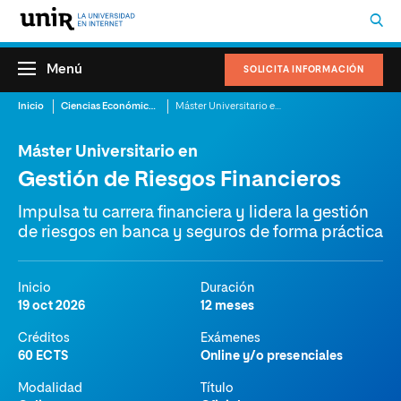
Menú
SOLICITA INFORMACIÓN
Inicio
Ciencias Económicas y Administrativas
Máster Universitario en Gestión de Riesgos Financieros
Máster Universitario en
Gestión de Riesgos Financieros
Impulsa tu carrera financiera y lidera la gestión
de riesgos en banca y seguros de forma práctica
Inicio
Duración
19 oct 2026
12 meses
Créditos
Exámenes
60 ECTS
Online y/o presenciales
Modalidad
Título