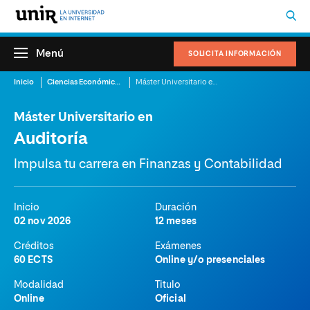
Menú
SOLICITA INFORMACIÓN
Inicio
Ciencias Económicas y Administrativas
Máster Universitario en Auditoría
Máster Universitario en
Auditoría
Impulsa tu carrera en Finanzas y Contabilidad
Inicio
Duración
02 nov 2026
12 meses
Créditos
Exámenes
60 ECTS
Online y/o presenciales
Modalidad
Titulo
Online
Oficial