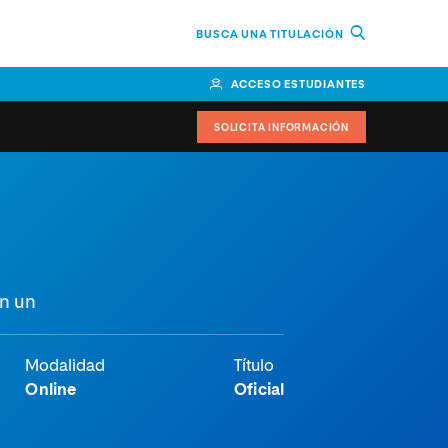
BUSCA UNA TITULACIÓN
ACCESO ESTUDIANTES
SOLICITA INFORMACIÓN
or
n Perú
bierno
en un
nos
Modalidad
Título
Online
Oficial