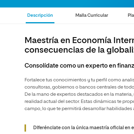
internacionale
Artes
Marketing y Comunicación
Música
Áreas de estud
Descripción
Malla Curricular
Pl
Ciencias Políticas y Relaciones
Artes
Internacionales
Ciencias Políticas y Relaciones
Humanidades
Internacionales
Maestría en Economía Intern
Diseño
Humanidades
consecuencias de la globali
Ciencias Sociales y del Trabajo
Diseño
Ciencias Criminológicas y de la
Ciencias Sociales y del Trabajo
Consolídate como un experto en finanz
Seguridad
Ciencias Criminológicas y de la
Seguridad
Fortalece tus conocimientos y tu perfil como anali
consultoras, gobiernos o bancos centrales de tod
De la mano de expertos destacados en la materia,
realidad actual del sector. Estas dinámicas te pro
campo, lo que te permitirá desarrollar habilidades a
Diferénciate con la única maestría oficial e