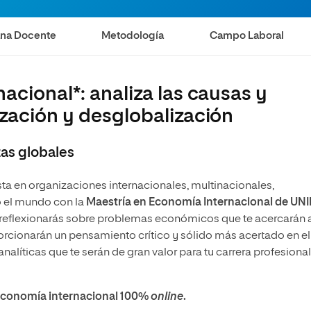
s
Ciencias Políticas y Relaciones
Internacionales
io
ana Docente
Metodología
Campo Laboral
acional*: analiza las causas y
zación y desglobalización
as globales
sta en organizaciones internacionales, multinacionales,
o el mundo con la
Maestría en Economía Internacional de UNI
 reflexionarás sobre problemas económicos que te acercarán a
porcionarán un pensamiento crítico y sólido más acertado en el
nalíticas que te serán de gran valor para tu carrera profesional
n economía internacional 100%
online
.