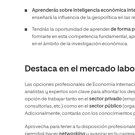
Aprenderás sobre inteligencia económica int
enseñará la influencia de la geopolítica en las
Tendrás la oportunidad de aprender
de forma pr
formarte en esta competencia fundamental, apro
en el ámbito de la investigación económica.
Destaca en el mercado labo
Las opciones profesionales de Economía Internaci
analistas y expertos son clave para afrontar los 
opción de trabajar tanto en el
sector privado
(empr
consultorías, etc.) como en el
sector público
(organ
Adicionalmente, contarás con los conocimientos
Aprovecha para tener a tu disposición profesionale
permitirá hacer
networking
y avanzar en tu carrer