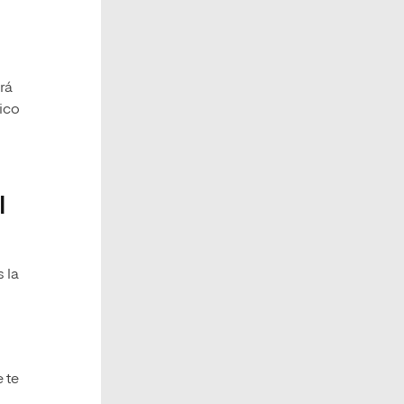
rá
tico
l
 la
 te