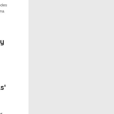
ndes
una
 y
s'