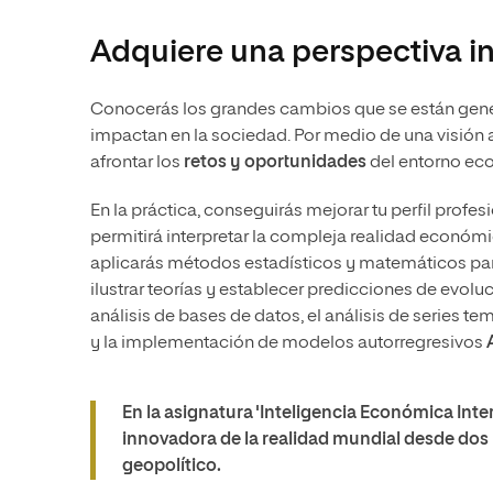
Adquiere una perspectiva in
Conocerás los grandes cambios que se están gen
impactan en la sociedad. Por medio de una visión a
afrontar los
retos y oportunidades
del entorno eco
En la práctica, conseguirás mejorar tu perfil profe
permitirá interpretar la compleja realidad económ
aplicarás métodos estadísticos y matemáticos para
ilustrar teorías y establecer predicciones de evolu
análisis de bases de datos, el análisis de series 
y la implementación de modelos autorregresivos
En la asignatura 'Inteligencia Económica Inte
innovadora de la realidad mundial desde dos
geopolítico.