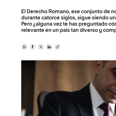
internacionale
Artes
Marketing y Comunicación
Música
El Derecho Romano, ese conjunto de n
Áreas de estud
Ciencias Políticas y Relaciones
Artes
durante catorce siglos, sigue siendo un
Internacionales
Pero ¿alguna vez te has preguntado cóm
Ciencias Políticas y Relaciones
Humanidades
Internacionales
relevante en un país tan diverso y com
Diseño
Humanidades
Ciencias Sociales y del Trabajo
Diseño
Ciencias Criminológicas y de la
Ciencias Sociales y del Trabajo
Seguridad
Ciencias Criminológicas y de la
Seguridad