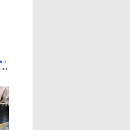
ico
,
echo
l