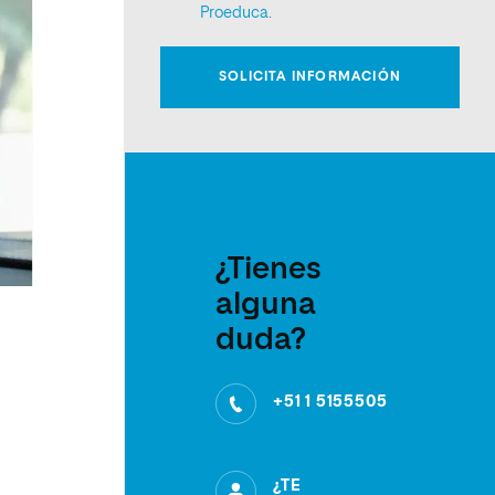
¿Tienes
alguna
duda?
+51 1 5155505
¿TE