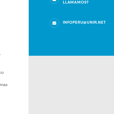
LLAMAMOS?
INFOPERU@UNIR.NET
o
co
l
ernas