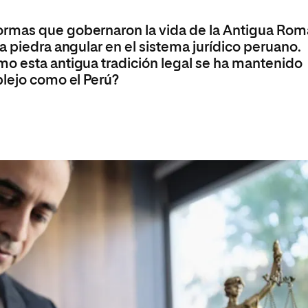
s
Ciencias Políticas y Relaciones
Internacionales
Maestría Universitaria en Ciberseguridad
ormas que gobernaron la vida de la Antigua Rom
io
Maestría Universitaria en Gestión Ambiental y
a piedra angular en el sistema jurídico peruano.
Energética en las Organizaciones
o esta antigua tradición legal se ha mantenido
plejo como el Perú?