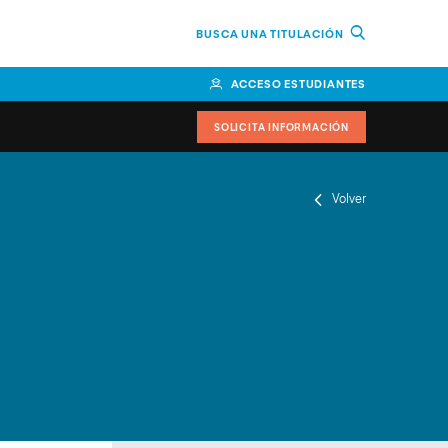
BUSCA UNA TITULACIÓN
ACCESO ESTUDIANTES
SOLICITA INFORMACIÓN
Volver
or
n Perú
bierno
nos