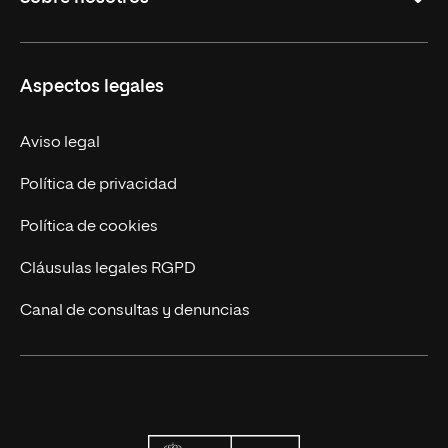
Maestrías
Educación Continua
UNIR en Perú
Aspectos legales
Trabaja en UNIR
Actualidad UNIR
Aviso legal
Contáctanos
Política de privacidad
Política de cookies
Cláusulas legales RGPD
Canal de consultas y denuncias