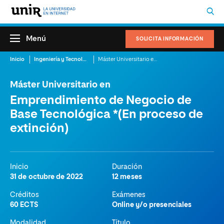
Menú
SOLICITA INFORMACIÓN
Inicio
Ingeniería y Tecnología de la Información
Máster Universitario en Emprendimiento de Negocio de Base Tecnológica *(En proceso de extinción)
Máster Universitario en
Emprendimiento de Negocio de
Base Tecnológica *(En proceso de
extinción)
Inicio
Duración
31 de octubre de 2022
12 meses
Créditos
Exámenes
60 ECTS
Online y/o presenciales
Modalidad
Título