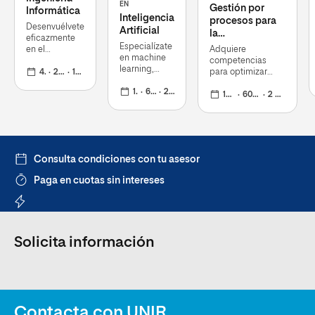
EN
Gestión por
Informática
Inteligencia
procesos para
Desenvuélvete
Artificial
la
eficazmente
Transformación
Especialízate
en el
Adquiere
en machine
Digital/Business
desarrollo y
competencias
learning,
Process
aplicación de
4 años
240 ECTS
19 oct 2026
para optimizar
deep
tecnologías
Management
flujos de trabajo,
learning,
12 meses
60 ECTS
28 sep 2026
de la
mejorar la
12 meses
60 ECTS
2 nov 2026
(BPM) for Digital
desarrollo de
información y
eficiencia
Transformation
algoritmos,
la
operativa y
NLP y visión
comunicación
convertirte en un
por
referente
computador
Consulta condiciones con tu asesor
Paga en cuotas sin intereses
Solicita información
Contacta con UNIR