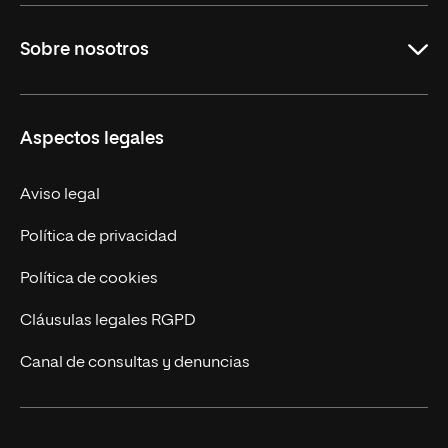
Carreras
Sobre nosotros
Maestrías
Educación Continua
UNIR en Perú
Aspectos legales
Trabaja en UNIR
Actualidad UNIR
Aviso legal
Contáctanos
Política de privacidad
Política de cookies
Cláusulas legales RGPD
Canal de consultas y denuncias