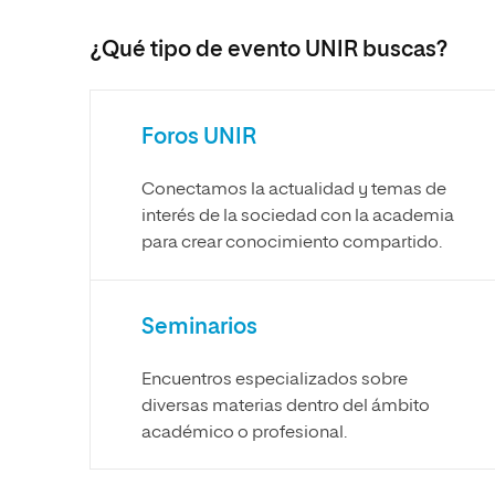
internacionale
Artes
Marketing y Comunicación
Música
¿Qué tipo de evento UNIR buscas?
Áreas de estud
Ciencias Políticas y Relaciones
Artes
Internacionales
Ciencias Políticas y Relaciones
Humanidades
Internacionales
Foros UNIR
Diseño
Humanidades
Conectamos la actualidad y temas de
Ciencias Sociales y del Trabajo
Diseño
interés de la sociedad con la academia
Ciencias Criminológicas y de la
Ciencias Sociales y del Trabajo
para crear conocimiento compartido.
Seguridad
Ciencias Criminológicas y de la
Seguridad
Seminarios
Encuentros especializados sobre
diversas materias dentro del ámbito
académico o profesional.