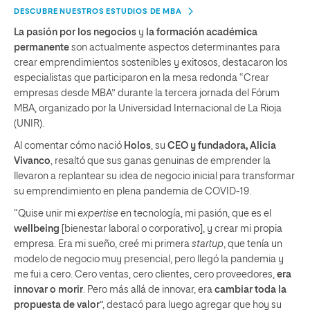
DESCUBRE NUESTROS ESTUDIOS DE MBA
La pasión por los negocios
y
la formación académica
permanente
son actualmente aspectos determinantes para
crear emprendimientos sostenibles y exitosos, destacaron los
especialistas que participaron en la mesa redonda “Crear
empresas desde MBA” durante la tercera jornada del Fórum
MBA, organizado por la Universidad Internacional de La Rioja
(UNIR).
Al comentar cómo nació
Holos
, su
CEO y fundadora, Alicia
Vivanco
, resaltó que sus ganas genuinas de emprender la
llevaron a replantear su idea de negocio inicial para transformar
su emprendimiento en plena pandemia de COVID-19.
“Quise unir mi
expertise
en tecnología, mi pasión, que es el
wellbeing
[bienestar laboral o corporativo], y crear mi propia
empresa. Era mi sueño, creé mi primera
startup
, que tenía un
modelo de negocio muy presencial, pero llegó la pandemia y
me fui a cero. Cero ventas, cero clientes, cero proveedores,
era
innovar o morir
. Pero más allá de innovar, era
cambiar toda la
propuesta de valor
”, destacó para luego agregar que hoy su