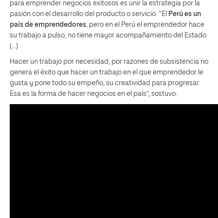
para emprender negocios exitosos es unir la estrategia por la
pasión con el desarrollo del producto o servicio. “El
Perú es un
país de emprendedores
, pero en el Perú el emprendedor hace
su trabajo a pulso, no tiene mayor acompañamiento del Estado
(…)
Hacer un trabajo por necesidad, por razones de subsistencia no
genera el éxito que hacer un trabajo en el que emprendedor le
gusta y pone todo su empeño, su creatividad para progresar.
Esa es la forma de hacer negocios en el país”, sostuvo.