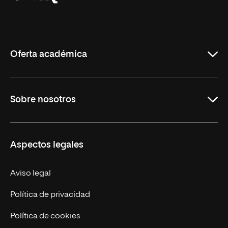
Universidad
Internacional
de
La
Rioja
Oferta académica
Carreras
Sobre nosotros
Maestrías
Educación Continua
UNIR en Perú
Aspectos legales
Trabaja en UNIR
Actualidad UNIR
Aviso legal
Contáctanos
Política de privacidad
Política de cookies