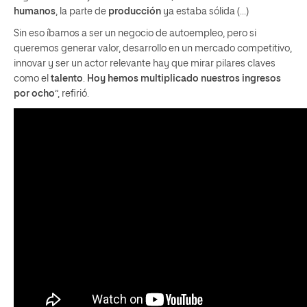
humanos
, la parte de
producción
ya estaba sólida (…)
Sin eso íbamos a ser un negocio de autoempleo, pero si
queremos generar valor, desarrollo en un mercado competitivo,
innovar y ser un actor relevante hay que mirar pilares claves
como el
talento
.
Hoy hemos multiplicado nuestros ingresos
por ocho
”, refirió.