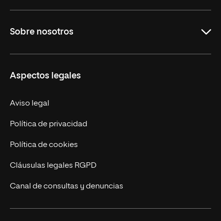
Carreras
Sobre nosotros
Maestrías
Educación Continua
UNIR en Perú
Aspectos legales
Trabaja en UNIR
Actualidad UNIR
Aviso legal
Contáctanos
Política de privacidad
Política de cookies
Cláusulas legales RGPD
Canal de consultas y denuncias