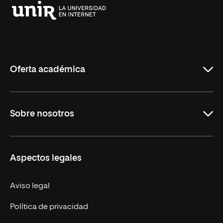
Universidad
Internacional
de
La
Rioja
Oferta académica
Carreras
Sobre nosotros
Maestrías
Educación Continua
UNIR en Perú
Aspectos legales
Trabaja en UNIR
Actualidad UNIR
Aviso legal
Contáctanos
Política de privacidad