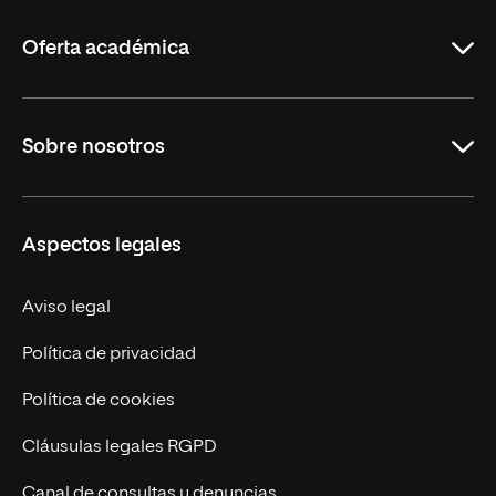
La
Rioja
Oferta académica
Carreras
Sobre nosotros
Maestrías
Educación Continua
UNIR en Perú
Aspectos legales
Trabaja en UNIR
Actualidad UNIR
Aviso legal
Contáctanos
Política de privacidad
Política de cookies
Cláusulas legales RGPD
Canal de consultas y denuncias