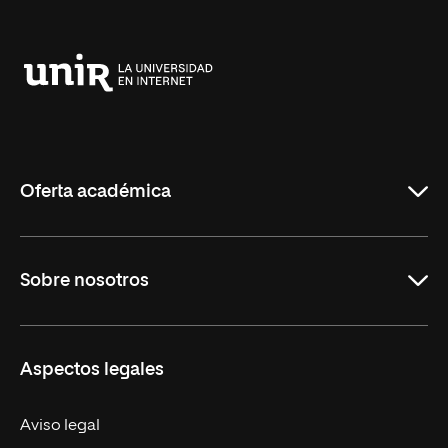
Anterior
Siguiente
Universidad
Internacional
de
La
Rioja
Oferta académica
Carreras
Sobre nosotros
Maestrías
Educación Continua
UNIR en Perú
Aspectos legales
Trabaja en UNIR
Actualidad UNIR
Aviso legal