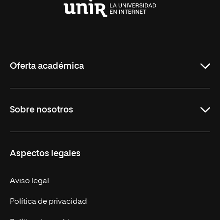
Universidad
Internacional
de
La
Rioja
Oferta académica
Carreras
Sobre nosotros
Maestrías
Educación Continua
UNIR en Perú
Aspectos legales
Trabaja en UNIR
Actualidad UNIR
Aviso legal
Contáctanos
Política de privacidad