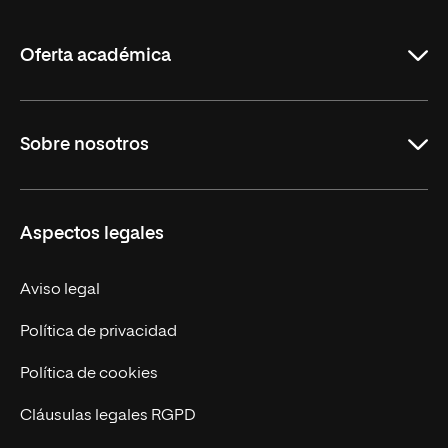
de
La
Rioja
Oferta académica
Carreras
Sobre nosotros
Maestrías
Educación Continua
UNIR en Perú
Aspectos legales
Trabaja en UNIR
Actualidad UNIR
Aviso legal
Contáctanos
Política de privacidad
Política de cookies
Cláusulas legales RGPD