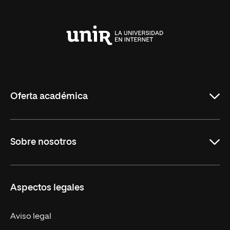
Universidad
Internacional
de
La
Rioja
Oferta académica
Carreras
Sobre nosotros
Maestrías
Educación Continua
UNIR en Perú
Aspectos legales
Trabaja en UNIR
Actualidad UNIR
Aviso legal