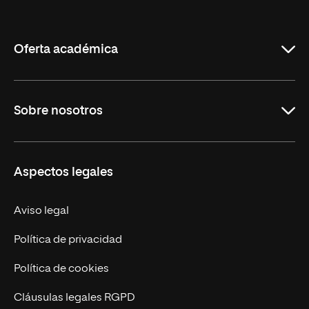
Internacional
de
La
Rioja
Oferta académica
Carreras
Sobre nosotros
Maestrías
Educación Continua
UNIR en Perú
Aspectos legales
Trabaja en UNIR
Actualidad UNIR
Aviso legal
Contáctanos
Política de privacidad
Política de cookies
Cláusulas legales RGPD