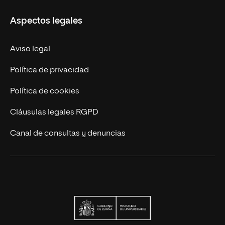
Educación Continua
UNIR en Perú
Aspectos legales
Trabaja en UNIR
Actualidad UNIR
Aviso legal
Contáctanos
Política de privacidad
Política de cookies
Cláusulas legales RGPD
Canal de consultas y denuncias