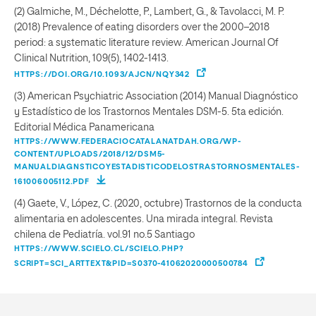
(2) Galmiche, M., Déchelotte, P., Lambert, G., & Tavolacci, M. P.
(2018) Prevalence of eating disorders over the 2000–2018
period: a systematic literature review. American Journal Of
Clinical Nutrition, 109(5), 1402-1413.
HTTPS://DOI.ORG/10.1093/AJCN/NQY342
(3) American Psychiatric Association (2014) Manual Diagnóstico
y Estadístico de los Trastornos Mentales DSM-5. 5ta edición.
Editorial Médica Panamericana
HTTPS://WWW.FEDERACIOCATALANATDAH.ORG/WP-
CONTENT/UPLOADS/2018/12/DSM5-
MANUALDIAGNSTICOYESTADISTICODELOSTRASTORNOSMENTALES-
161006005112.PDF
(4) Gaete, V., López, C. (2020, octubre) Trastornos de la conducta
alimentaria en adolescentes. Una mirada integral. Revista
chilena de Pediatría. vol.91 no.5 Santiago
HTTPS://WWW.SCIELO.CL/SCIELO.PHP?
SCRIPT=SCI_ARTTEXT&PID=S0370-41062020000500784