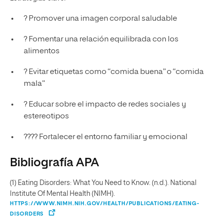
? Promover una imagen corporal saludable
? Fomentar una relación equilibrada con los
alimentos
? Evitar etiquetas como “comida buena” o “comida
mala”
? Educar sobre el impacto de redes sociales y
estereotipos
?‍?‍?‍? Fortalecer el entorno familiar y emocional
Bibliografía APA
(1) Eating Disorders: What You Need to Know. (n.d.). National
Institute Of Mental Health (NIMH).
HTTPS://WWW.NIMH.NIH.GOV/HEALTH/PUBLICATIONS/EATING-
DISORDERS