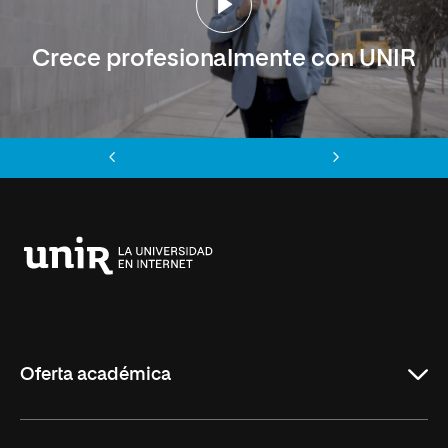
Crece profesionalmente con UNIR
Anterior
Siguiente
Universidad
Internacional
de
La
Rioja
Oferta académica
Carreras