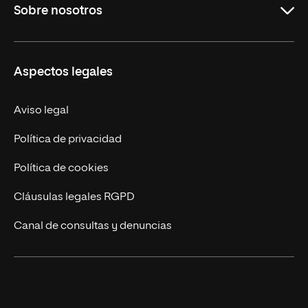
Sobre nosotros
Maestrías
Educación Continua
UNIR en Perú
Aspectos legales
Trabaja en UNIR
Actualidad UNIR
Aviso legal
Contáctanos
Política de privacidad
Política de cookies
Cláusulas legales RGPD
Canal de consultas y denuncias