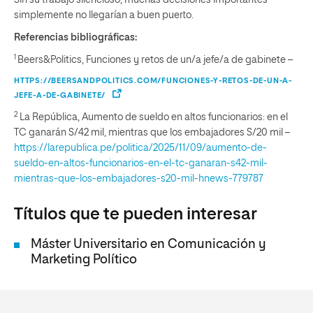
Sin su trabajo silencioso, muchas decisiones importantes
simplemente no llegarían a buen puerto.
Referencias bibliográficas:
1
Beers&Politics, Funciones y retos de un/a jefe/a de gabinete –
HTTPS://BEERSANDPOLITICS.COM/FUNCIONES-Y-RETOS-DE-UN-A-
JEFE-A-DE-GABINETE/
2
La República, Aumento de sueldo en altos funcionarios: en el
TC ganarán S/42 mil, mientras que los embajadores S/20 mil –
https://larepublica.pe/politica/2025/11/09/aumento-de-
sueldo-en-altos-funcionarios-en-el-tc-ganaran-s42-mil-
mientras-que-los-embajadores-s20-mil-hnews-779787
Títulos que te pueden interesar
Máster Universitario en Comunicación y
Marketing Político