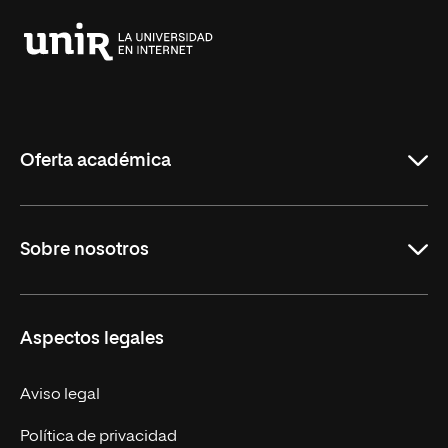
Universidad
Internacional
de
La
Rioja
Oferta académica
Carreras
Sobre nosotros
Maestrías
Educación Continua
UNIR en Perú
Aspectos legales
Trabaja en UNIR
Actualidad UNIR
Aviso legal
Contáctanos
Política de privacidad