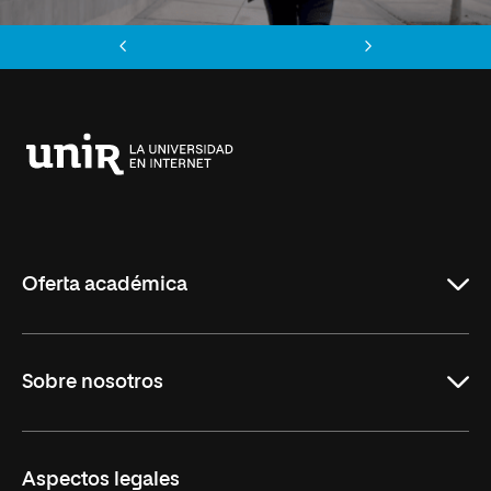
Anterior
Siguiente
Universidad
Internacional
de
La
Rioja
Oferta académica
Carreras
Sobre nosotros
Maestrías
Educación Continua
UNIR en Perú
Aspectos legales
Trabaja en UNIR