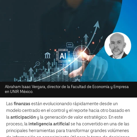
Abraham Isaac Vergara, director de la Facultad de Economía y Empresa
en UNIR México.
Las
finanzas
están evolucionando rápidamente desde un
modelo centrado en el control y el reporte hacia otro basado en
la
anticipación
y la generación de valor estratégico. En este
proceso, la
inteligencia artificial
se ha convertido en una de las
principales herramientas para transformar grandes volúmenes