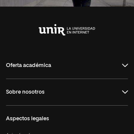
Universidad
Internacional
de
La
Rioja
Oferta académica
Carreras
Sobre nosotros
Maestrías
Educación Continua
UNIR en Perú
Aspectos legales
Trabaja en UNIR