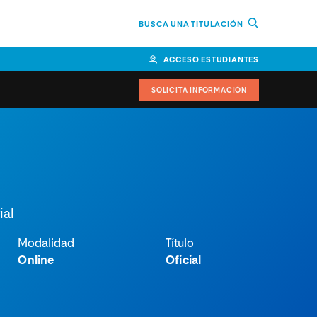
BUSCA UNA TITULACIÓN
ACCESO ESTUDIANTES
SOLICITA INFORMACIÓN
or
n Perú
bierno
ial
nos
Modalidad
Título
Online
Oficial