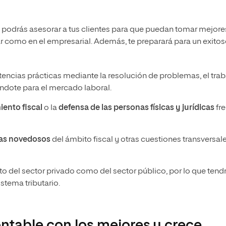
 podrás asesorar a tus clientes para que puedan tomar mejore
lar como en el empresarial. Además, te preparará para un exito
encias prácticas mediante la resolución de problemas, el trab
ándote para el mercado laboral.
iento fiscal
o la
defensa de las personas físicas y jurídicas
fre
as novedosos
del ámbito fiscal y otras cuestiones transversal
nto del sector privado como del sector público, por lo que tend
stema tributario.
ontable con los mejores y crece