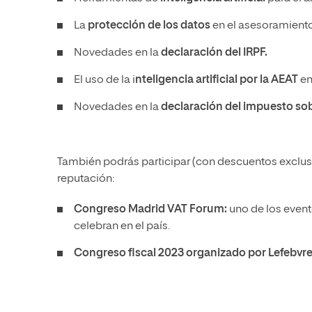
La
protección de los datos
en el asesoramiento 
Novedades en la
declaración del IRPF.
El uso de la i
nteligencia artificial por la AEAT
en
Novedades en la
declaración del impuesto so
También podrás participar (con descuentos exclusi
reputación:
Congreso Madrid VAT Forum:
uno de los event
celebran en el país.
Congreso fiscal 2023 organizado por Lefebvre, 