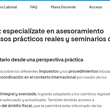
s
Ciencias Políticas y Relaciones
Internacionales
o Laboral
FAQ
Plana Docente
Acceso
io
*: especialízate en asesoramiento
asos prácticos reales y seminarios 
utario desde una perspectiva práctica
rá sobre los diferentes
impuestos
y los
procedimientos
tributa
coordinación en el contexto internacional
por medio de los
 integral y avanzada
, lograrás adaptarte a los cambios legisla
scal adecuado y actualizado. También tendrás acceso a
del ámbito fiscal,
que te permitirá estar informado de las