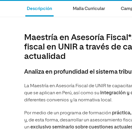
internacionale
Artes
Marketing y Comunicación
Música
Descripción
Malla Curricular
Camp
Áreas de estud
Ciencias Políticas y Relaciones
Artes
Internacionales
Ciencias Políticas y Relaciones
Humanidades
Internacionales
Maestría en Asesoría Fiscal
Diseño
Humanidades
fiscal en UNIR a través de c
Ciencias Sociales y del Trabajo
Diseño
actualidad
Ciencias Criminológicas y de la
Ciencias Sociales y del Trabajo
Seguridad
Analiza en profundidad el sistema trib
Ciencias Criminológicas y de la
Seguridad
La Maestría en Asesoría Fiscal de UNIR te capacita
que se aplican en Perú, así como su
integración
y 
diferentes convenios y la normativa local.
Por medio de un programa de formación
práctica,
y, de esta forma, desarrollar un asesoramiento fi
un
exclusivo seminario sobre cuestiones actuales 