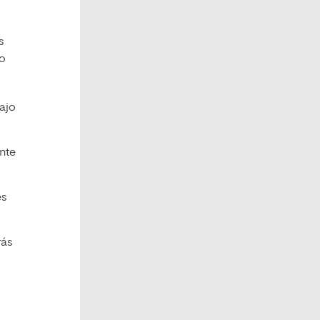
s
so
ajo
nte
es
rás