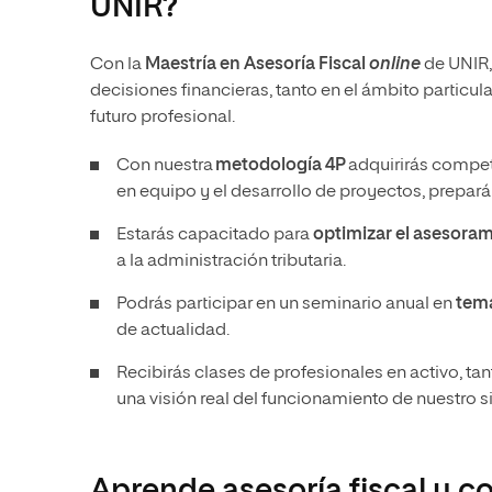
UNIR?
Con la
Maestría en Asesoría Fiscal
online
de UNIR,
decisiones financieras, tanto en el ámbito particu
futuro profesional.
Con nuestra
metodología 4P
adquirirás compet
en equipo y el desarrollo de proyectos, prepar
Estarás capacitado para
optimizar el asesoram
a la administración tributaria.
Podrás participar en un seminario anual en
tem
de actualidad.
Recibirás clases de profesionales en activo, ta
una visión real del funcionamiento de nuestro si
Aprende asesoría fiscal y c