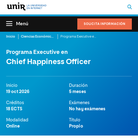
Menú
SOLICITA INFORMACIÓN
Inicio
Ciencias Económicas y Administrativas
Programa Executive en Chief Happiness Officer
Programa Executive en
Chief Happiness Officer
Inicio
Duración
19 oct 2026
5 meses
Créditos
Exámenes
18 ECTS
No hay exámenes
Modalidad
Título
Online
Propio