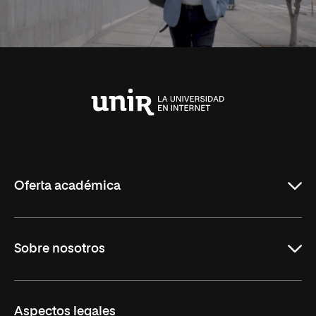
Universidad
Internacional
de
La
Rioja
Oferta académica
Carreras
Sobre nosotros
Maestrías
Educación Continua
UNIR en Perú
Aspectos legales