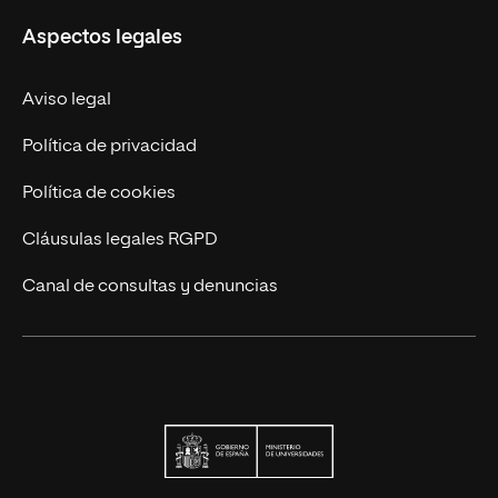
UNIR en Perú
Aspectos legales
Trabaja en UNIR
Actualidad UNIR
Aviso legal
Contáctanos
Política de privacidad
Política de cookies
Cláusulas legales RGPD
Canal de consultas y denuncias