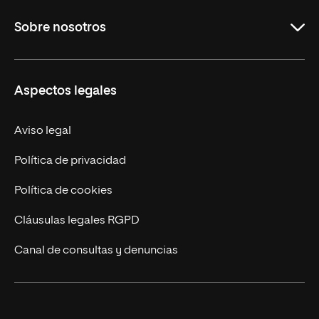
Carreras
Sobre nosotros
Maestrías
Educación Continua
UNIR en Perú
Aspectos legales
Trabaja en UNIR
Actualidad UNIR
Aviso legal
Contáctanos
Política de privacidad
Política de cookies
Cláusulas legales RGPD
Canal de consultas y denuncias